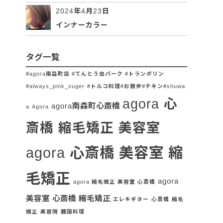
2024年4月23日
インナーカラー
タグ一覧
#agora南森町店 #てんとう虫パーク #トランポリン
#always_pink_suger
#トルコ料理#お散歩#チキン#shuwa
agora 心
agora南森町心斎橋
a
Agora
斎橋 縮毛矯正 美容室
agora 心斎橋 美容室 縮
毛矯正
agora
agora 縮毛矯正 美容室 心斎橋
美容室 心斎橋 縮毛矯正
エレキギター
心斎橋
縮毛
矯正
美容院
韓国料理