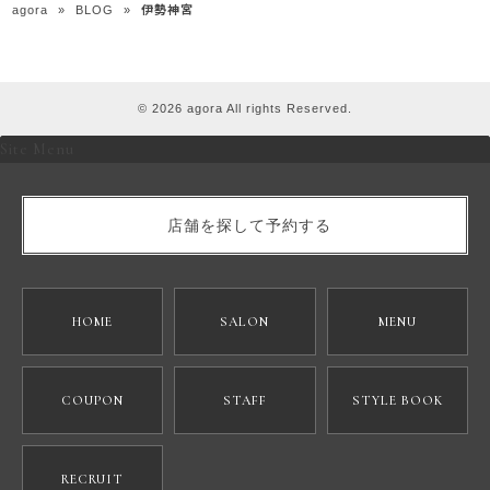
agora
»
BLOG
»
伊勢神宮
© 2026 agora All rights Reserved.
Site Menu
店舗を探して予約する
HOME
SALON
MENU
COUPON
STAFF
STYLE BOOK
RECRUIT