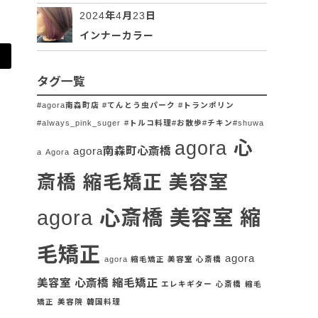
2024年4月23日
インナーカラー
タグ一覧
#agora南森町店 #てんとう虫パーク #トランポリン
#always_pink_suger
#トルコ料理#お散歩#チキン#shuwa
agora 心
agora南森町心斎橋
a
Agora
斎橋 縮毛矯正 美容室
agora 心斎橋 美容室 縮
毛矯正
agora
agora 縮毛矯正 美容室 心斎橋
美容室 心斎橋 縮毛矯正
エレキギター
心斎橋
縮毛
矯正
美容院
韓国料理