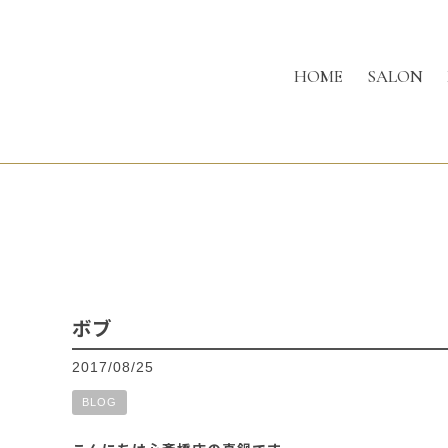
HOME
SALON
ボブ
2017/08/25
BLOG