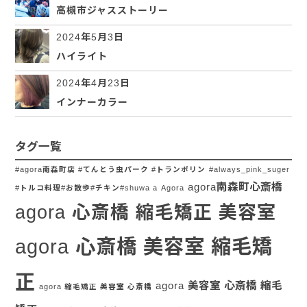
高槻市ジャスストーリー
2024年5月3日
ハイライト
2024年4月23日
インナーカラー
タグ一覧
#agora南森町店 #てんとう虫パーク #トランポリン
#always_pink_suger
agora南森町心斎橋
#トルコ料理#お散歩#チキン#shuwa a
Agora
agora 心斎橋 縮毛矯正 美容室
agora 心斎橋 美容室 縮毛矯
正
agora 美容室 心斎橋 縮毛
agora 縮毛矯正 美容室 心斎橋