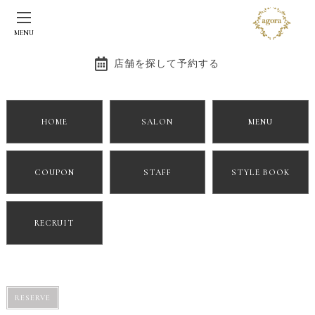
MENU
店舗を探して予約する
HOME
SALON
MENU
COUPON
STAFF
STYLE BOOK
RECRUIT
RESERVE