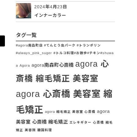
2024年4月23日
インナーカラー
タグ一覧
#agora南森町店 #てんとう虫パーク #トランポリン
#always_pink_suger
#トルコ料理#お散歩#チキン#shuwa
agora 心
agora南森町心斎橋
a
Agora
斎橋 縮毛矯正 美容室
agora 心斎橋 美容室 縮
毛矯正
agora
agora 縮毛矯正 美容室 心斎橋
美容室 心斎橋 縮毛矯正
エレキギター
心斎橋
縮毛
矯正
美容院
韓国料理