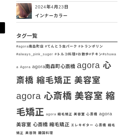
2024年4月23日
インナーカラー
タグ一覧
#agora南森町店 #てんとう虫パーク #トランポリン
#always_pink_suger
#トルコ料理#お散歩#チキン#shuwa
agora 心
agora南森町心斎橋
a
Agora
斎橋 縮毛矯正 美容室
agora 心斎橋 美容室 縮
毛矯正
agora
agora 縮毛矯正 美容室 心斎橋
美容室 心斎橋 縮毛矯正
エレキギター
心斎橋
縮毛
矯正
美容院
韓国料理