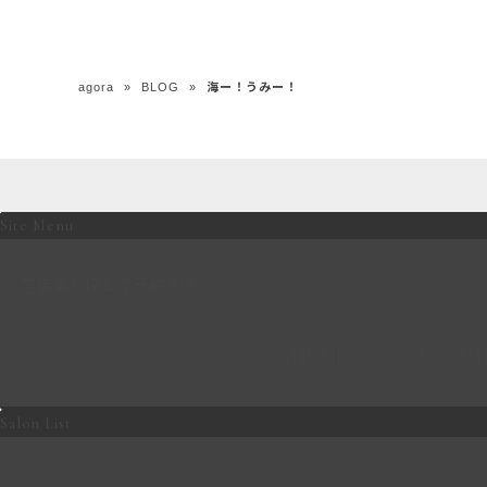
agora
»
BLOG
»
海ー！うみー！
Site Menu
店舗を探して予約する
HOME
SALON
ME
Salon List