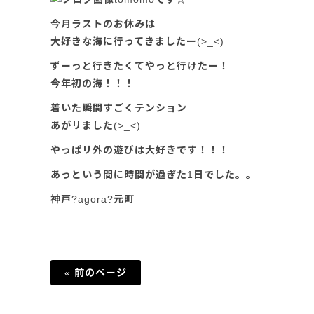
今月ラストのお休みは
大好きな海に行ってきましたー(>_<)
ずーっと行きたくてやっと行けたー！
今年初の海！！！
着いた瞬間すごくテンション
あがリました(>_<)
やっぱリ外の遊びは大好きです！！！
あっという間に時間が過ぎた1日でした。。
神戸?agora?元町
« 前のページ