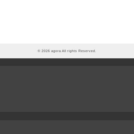
© 2026 agora All rights Reserved.
NU
COUPON
STAFF
STYLE BOO