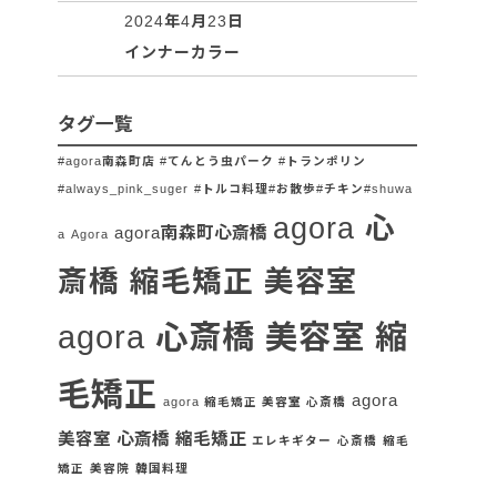
2024年4月23日
インナーカラー
タグ一覧
#agora南森町店 #てんとう虫パーク #トランポリン
#always_pink_suger
#トルコ料理#お散歩#チキン#shuwa
agora 心
agora南森町心斎橋
a
Agora
斎橋 縮毛矯正 美容室
agora 心斎橋 美容室 縮
毛矯正
agora
agora 縮毛矯正 美容室 心斎橋
美容室 心斎橋 縮毛矯正
エレキギター
心斎橋
縮毛
矯正
美容院
韓国料理