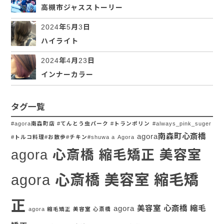
高槻市ジャスストーリー
2024年5月3日
ハイライト
2024年4月23日
インナーカラー
タグ一覧
#agora南森町店 #てんとう虫パーク #トランポリン
#always_pink_suger
agora南森町心斎橋
#トルコ料理#お散歩#チキン#shuwa a
Agora
agora 心斎橋 縮毛矯正 美容室
agora 心斎橋 美容室 縮毛矯
正
agora 美容室 心斎橋 縮毛
agora 縮毛矯正 美容室 心斎橋