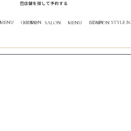
店舗を探して予約する
BLOG
MENU
COUPON
STAFF
STYLE B
HOME
SALON
MENU
COUPON