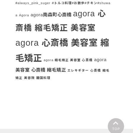
#always_pink_suger
#トルコ料理#お散歩#チキン#shuwa
agora 心
agora南森町心斎橋
a
Agora
斎橋 縮毛矯正 美容室
agora 心斎橋 美容室 縮
毛矯正
agora
agora 縮毛矯正 美容室 心斎橋
美容室 心斎橋 縮毛矯正
エレキギター
心斎橋
縮毛
矯正
美容院
韓国料理
TOP